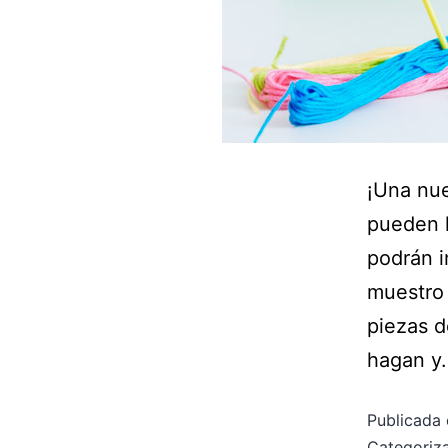
¡Una nue
pueden h
podrán i
muestro 
piezas d
hagan 
Publicada 
Categori