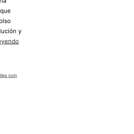
una
 que
olso
lución y
leyendo
des con