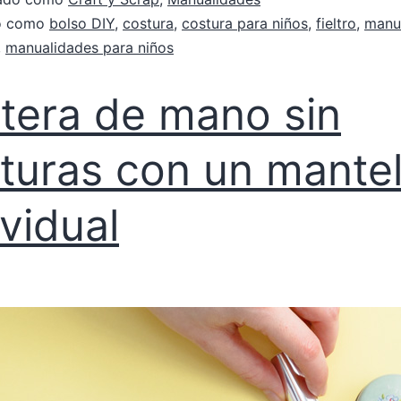
do como
bolso DIY
,
costura
,
costura para niños
,
fieltro
,
manu
,
manualidades para niños
tera de mano sin
turas con un mante
ividual