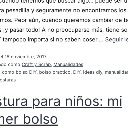
 Cuando tenemos que buscar algo… puede ser 
a pesadilla y seguramente no encontramos los
amos. Peor aún, cuando queremos cambiar de b
 ¡y pasar todo! A no preocuparse más, tiene so
Y tampoco importa si no saben coser.…
Seguir 
el
16 noviembre, 2017
zado como
Craft y Scrap
,
Manualidades
do como
bolso DIY
,
bolso practico
,
DIY
,
ideas diy
,
manualida
costuras
tura para niños: mi
mer bolso