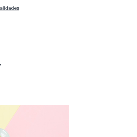
alidades
l