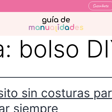
Suscríbete
a:
bolso D
sito sin costuras pa
var siempre