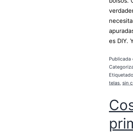
bolsos.
verdader
necesit
apuradas
es DIY. 
Publicada 
Categori
Etiqueta
telas
,
sin 
Cos
pri