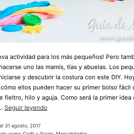
va actividad para los más pequeños! Pero tam
acerse uno las mamis, tías y abuelas. Los peq
niciarse y descubrir la costura con este DIY. Ho
cómo ellos pueden hacer su primer bolso fácil
e fieltro, hilo y aguja. Como será la primer idea
y…
Seguir leyendo
el
31 agosto, 2017
zado como
Craft y Scrap
,
Manualidades