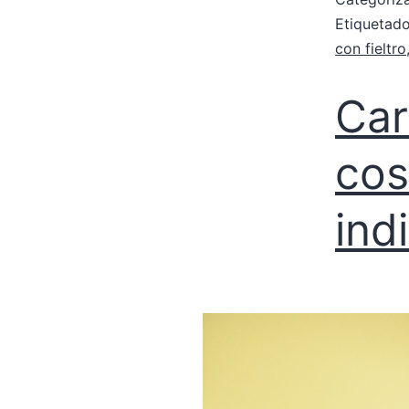
Etiqueta
con fieltro
Car
cos
ind