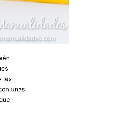
bién
ues
y les
 con unas
 que