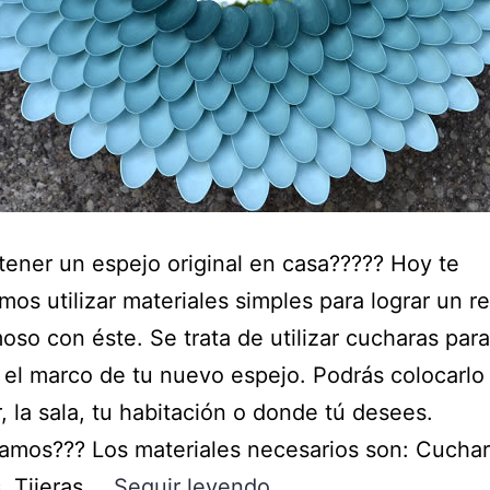
tener un espejo original en casa????? Hoy te
os utilizar materiales simples para lograr un r
oso con éste. Se trata de utilizar cucharas para
 el marco de tu nuevo espejo. Podrás colocarlo 
r, la sala, tu habitación o donde tú desees.
mos??? Los materiales necesarios son: Cucha
s. Tijeras.…
Seguir leyendo