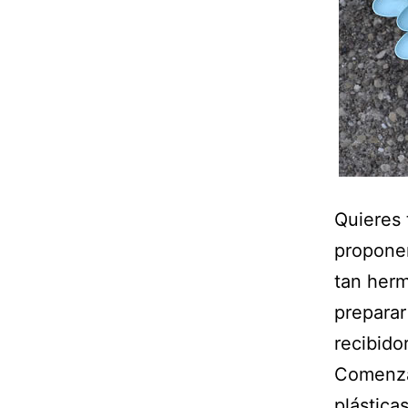
Quieres 
proponem
tan herm
preparar
recibido
Comenza
plástica