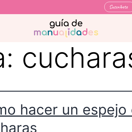
Suscríbete
a:
cuchara
o hacer un espejo
haras