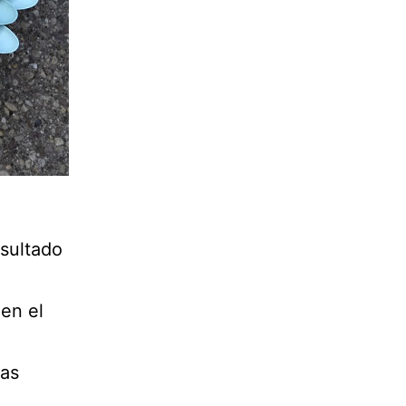
esultado
en el
ras