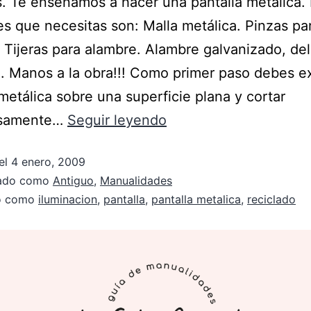
. Te enseñamos a hacer una pantalla metálica.
es que necesitas son: Malla metálica. Pinzas pa
 Tijeras para alambre. Alambre galvanizado, de
. Manos a la obra!!! Como primer paso debes e
 metálica sobre una superficie plana y cortar
osamente…
Seguir leyendo
el
4 enero, 2009
zado como
Antiguo
,
Manualidades
do como
iluminacion
,
pantalla
,
pantalla metalica
,
reciclado