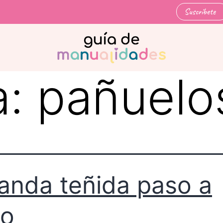
Suscríbete
a:
pañuelo
anda teñida paso a
so