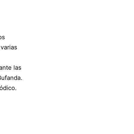
os
varias
ante las
Bufanda.
iódico.