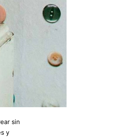
ear sin
s y