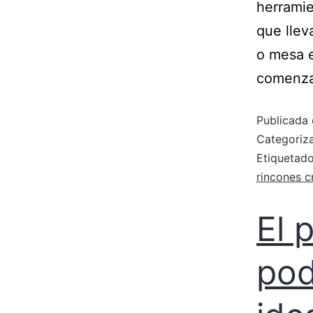
herrami
que llev
o mesa e
comenz
Publicada 
Categori
Etiqueta
rincones c
El 
pod