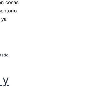
on cosas
critorio
 ya
ntado
,
 y