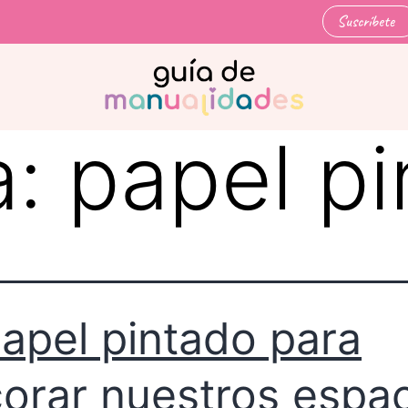
Suscríbete
a:
papel p
papel pintado para
orar nuestros espa