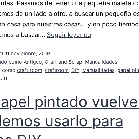
entas. Pasamos de tener una pequeña maleta c
amos de un lado a otro, a buscar un pequeño es
n casa para nuestras cosas… y en poco tiempo
amos a buscar…
Seguir leyendo
el
11 noviembre, 2019
zado como
Antiguo
,
Craft and Scrap
,
Manualidades
do como
craft room
,
craftroom
,
DIY
,
Manualidades
,
papel pi
rafter
papel pintado vuelve
emos usarlo para