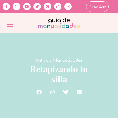
Suscríbete
Antiguo
,
Manualidades
Retapizando tu
silla