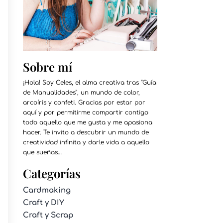
Sobre mí
¡Hola! Soy Celes, el alma creativa tras “Guía
de Manualidades”, un mundo de color,
arcoíris y confeti. Gracias por estar por
aquí y por permitirme compartir contigo
todo aquello que me gusta y me apasiona
hacer. Te invito a descubrir un mundo de
creatividad infinita y darle vida a aquello
que sueñas…
Categorías
Cardmaking
Craft y DIY
Craft y Scrap