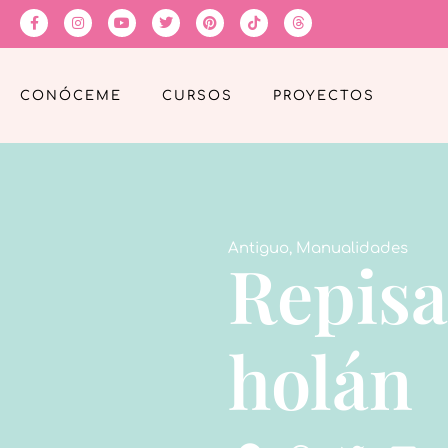
CONÓCEME
CURSOS
PROYECTOS
Antiguo
,
Manualidades
Repisa
holán