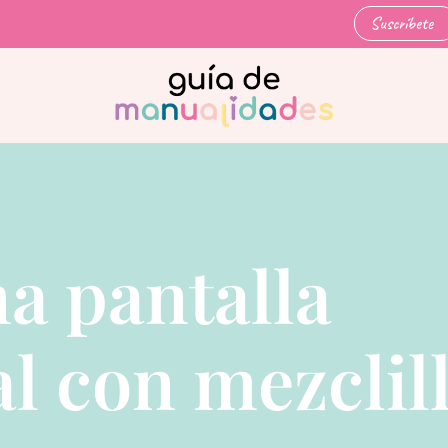
Suscríbete
a pantalla
al con mezclil