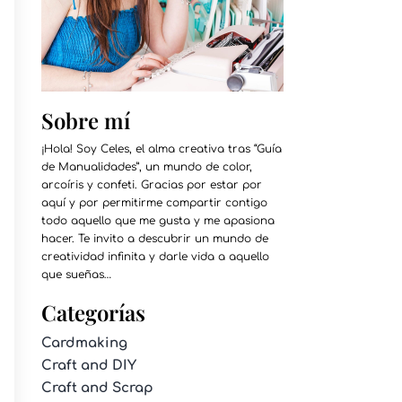
Sobre mí
¡Hola! Soy Celes, el alma creativa tras “Guía
de Manualidades”, un mundo de color,
arcoíris y confeti. Gracias por estar por
aquí y por permitirme compartir contigo
todo aquello que me gusta y me apasiona
hacer. Te invito a descubrir un mundo de
creatividad infinita y darle vida a aquello
que sueñas…
Categorías
Cardmaking
Craft and DIY
Craft and Scrap