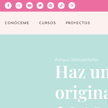
CONÓCEME
CURSOS
PROYECTOS
Antiguo
,
Manualidades
Haz un
origin