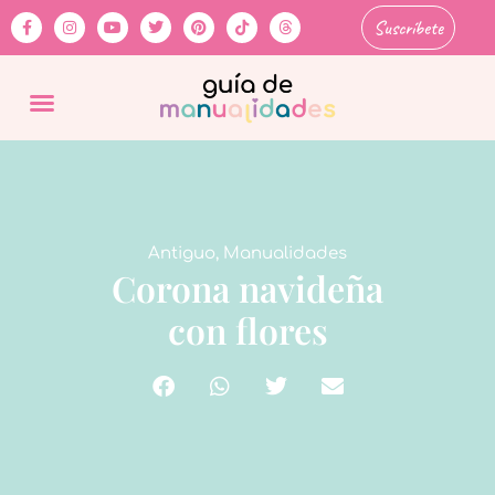
Suscríbete
Antiguo
,
Manualidades
Corona navideña
con flores