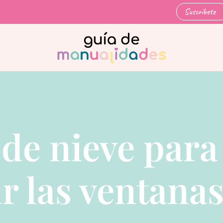
Suscríbete
de nieve para
r las ventanas