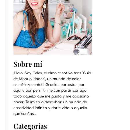
Sobre mí
¡Hola! Soy Celes, el alma creativa tras “Guía
de Manualidades”, un mundo de color,
arcoíris y confeti. Gracias por estar por
aquí y por permitirme compartir contigo
todo aquello que me gusta y me apasiona
hacer. Te invito a descubrir un mundo de
creatividad infinita y darle vida a aquello
que sueñas…
Categorías