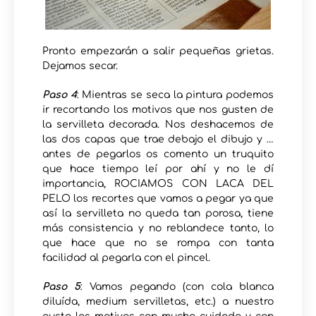
Pronto empezarán a salir pequeñas grietas.
Dejamos secar.
Paso 4
: Mientras se seca la pintura podemos
ir recortando los motivos que nos gusten de
la servilleta decorada. Nos deshacemos de
las dos capas que trae debajo el dibujo y …
antes de pegarlos os comento un truquito
que hace tiempo leí por ahí y no le dí
importancia, ROCIAMOS CON LACA DEL
PELO los recortes que vamos a pegar ya que
así la servilleta no queda tan porosa, tiene
más consistencia y no reblandece tanto, lo
que hace que no se rompa con tanta
facilidad al pegarla con el pincel.
Paso 5
: Vamos pegando (con cola blanca
diluída, medium servilletas, etc.) a nuestro