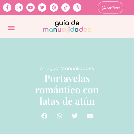
Suscríbete
Antiguo
,
Manualidades
Portavelas
romántico con
latas de atún