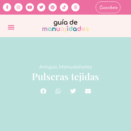
Suscríbete
Antiguo
,
Manualidades
Pulseras tejidas