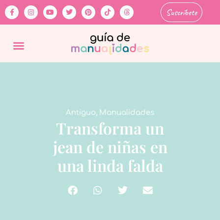
Suscríbete
Antiguo
,
Manualidades
Transforma un
jean de niñas en
una linda falda