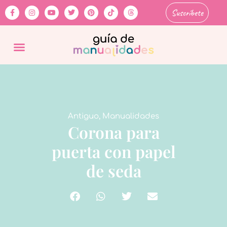
Suscríbete
Antiguo
,
Manualidades
Corona para
puerta con papel
de seda