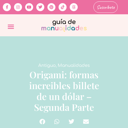
Suscríbete
Antiguo
,
Manualidades
Origami: formas
increibles billete
de un dólar –
Segunda Parte