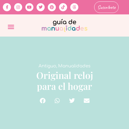
Suscríbete
Antiguo
,
Manualidades
Original reloj
para el hogar