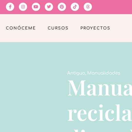
CONÓCEME
CURSOS
PROYECTOS
Antiguo
,
Manualidades
Manua
recicl