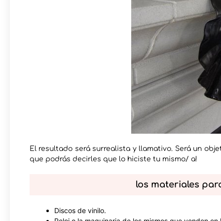
El resultado será surrealista y llamativo. Será un obj
que podrás decirles que lo hiciste tu mismo/ a!
los materiales para
Discos de vinilo.
Reloj o la maquinaria de los mismos que venden en l