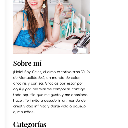
Sobre mí
¡Hola! Soy Celes, el alma creativa tras “Guía
de Manualidades”, un mundo de color,
arcoíris y confeti. Gracias por estar por
aquí y por permitirme compartir contigo
todo aquello que me gusta y me apasiona
hacer. Te invito a descubrir un mundo de
creatividad infinita y darle vida a aquello
que sueñas…
Categorías