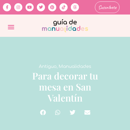
Suscríbete
Antiguo
,
Manualidades
Para decorar tu
mesa en San
Valentín