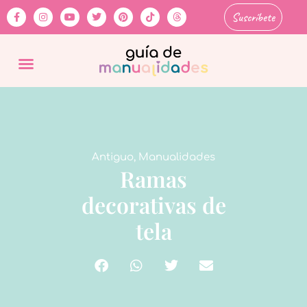
Suscríbete
Antiguo
,
Manualidades
Ramas
decorativas de
tela