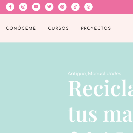
CONÓCEME
CURSOS
PROYECTOS
Antiguo
,
Manualidades
Recicl
tus ma