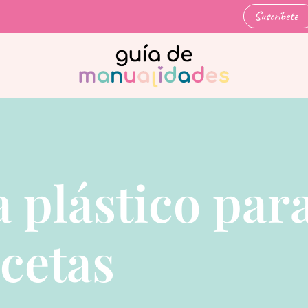
Suscríbete
a plástico par
cetas