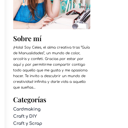
Sobre mí
¡Hola! Soy Celes, el alma creativa tras “Guía
de Manualidades”, un mundo de color,
arcoíris y confeti. Gracias por estar por
aquí y por permitirme compartir contigo
todo aquello que me gusta y me apasiona
hacer. Te invito a descubrir un mundo de
creatividad infinita y darle vida a aquello
que sueñas…
Categorías
Cardmaking
Craft y DIY
Craft y Scrap