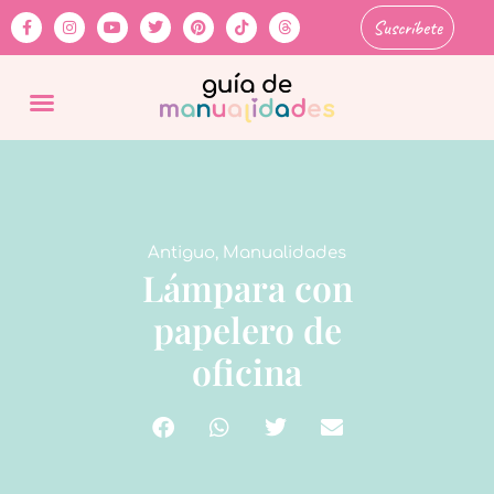
Suscríbete
Antiguo
,
Manualidades
Lámpara con
papelero de
oficina