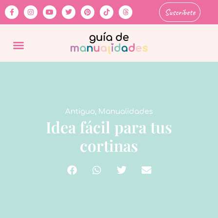
Suscríbete
Antiguo
,
Manualidades
Idea fácil para tus
cortinas