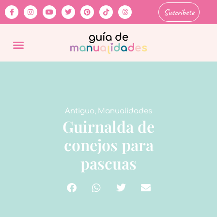
Suscríbete
Antiguo
,
Manualidades
Guirnalda de
conejos para
pascuas