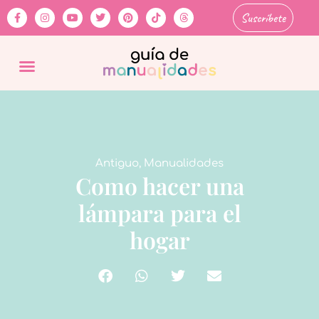
Suscríbete
Antiguo
,
Manualidades
Como hacer una
lámpara para el
hogar