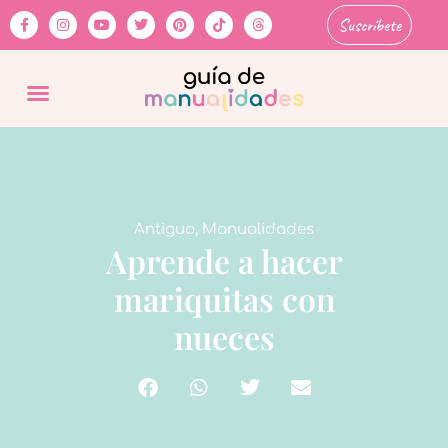
Suscríbete
Antiguo
,
Manualidades
Aprende a hacer
mariquitas con
nueces