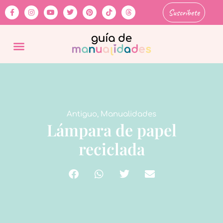
Suscríbete
Antiguo
,
Manualidades
Lámpara de papel
reciclada