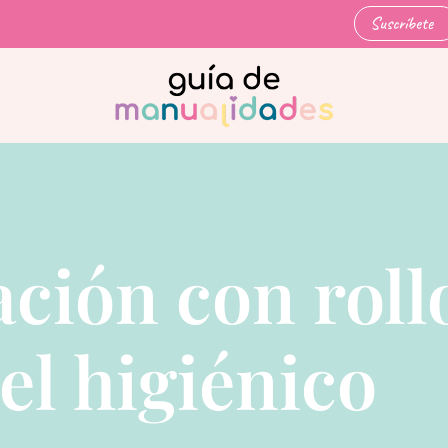
Suscríbete
ción con roll
el higiénico