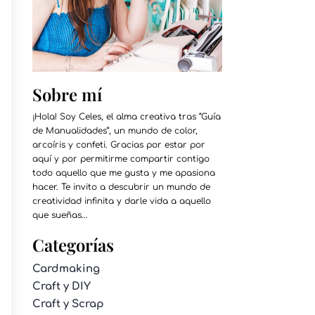
Sobre mí
¡Hola! Soy Celes, el alma creativa tras “Guía
de Manualidades”, un mundo de color,
arcoíris y confeti. Gracias por estar por
aquí y por permitirme compartir contigo
todo aquello que me gusta y me apasiona
hacer. Te invito a descubrir un mundo de
creatividad infinita y darle vida a aquello
que sueñas…
Categorías
Cardmaking
Craft y DIY
Craft y Scrap