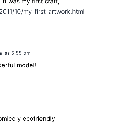
. it was my first craft,
2011/10/my-first-artwork.html
 a las 5:55 pm
nderful model!
mico y ecofriendly