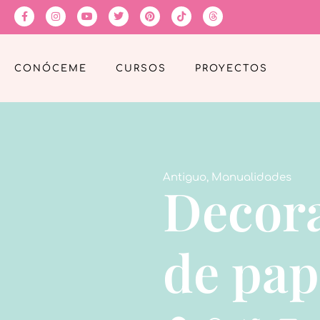
CONÓCEME
CURSOS
PROYECTOS
Antiguo
,
Manualidades
Decora
de pap