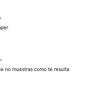
m
aper
m
e no muestras como te resulta