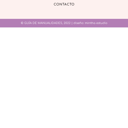
CONTACTO
© GUÍA DE MANUALIDADES, 2022 | diseño:
mintha estudio