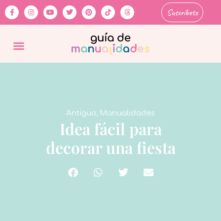
Suscríbete
Antiguo
,
Manualidades
Idea fácil para
decorar una fiesta