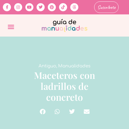
Suscríbete
Antiguo
,
Manualidades
Maceteros con
ladrillos de
concreto