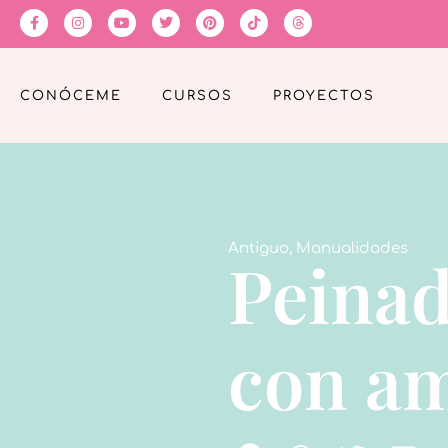
CONÓCEME
CURSOS
PROYECTOS
Antiguo
,
Manualidades
Peinad
con a