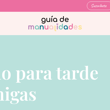
Suscríbete
o para tarde
migas