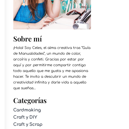
Sobre mí
¡Hola! Soy Celes, el alma creativa tras “Guía
de Manualidades”, un mundo de color,
arcoíris y confeti. Gracias por estar por
aquí y por permitirme compartir contigo
todo aquello que me gusta y me apasiona
hacer. Te invito a descubrir un mundo de
creatividad infinita y darle vida a aquello
que sueñas…
Categorías
Cardmaking
Craft y DIY
Craft y Scrap