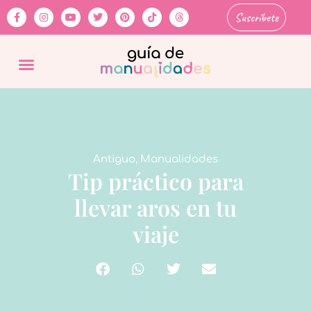
Suscríbete
Antiguo
,
Manualidades
Tip práctico para
llevar aros en tu
viaje