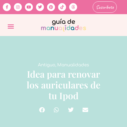
Suscríbete
Antiguo
,
Manualidades
Idea para renovar
los auriculares de
tu Ipod