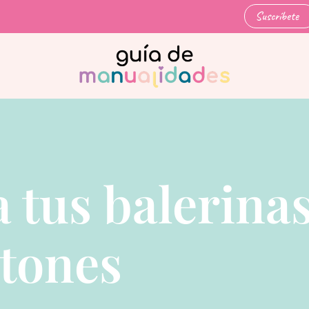
Suscríbete
 tus balerina
tones