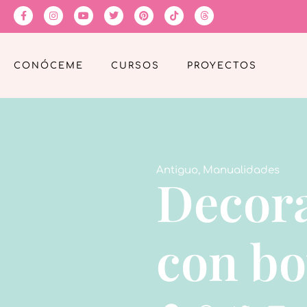
CONÓCEME
CURSOS
PROYECTOS
Antiguo
,
Manualidades
Decora
con bo