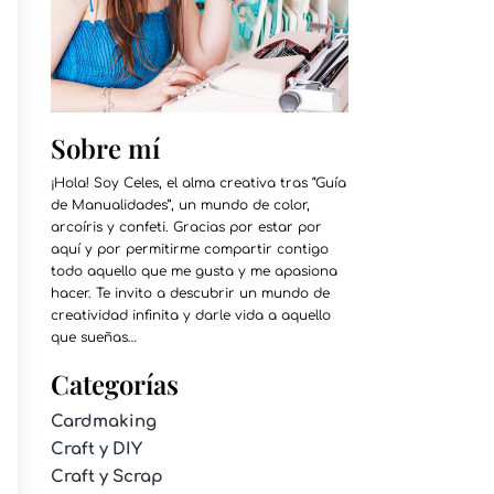
Sobre mí
¡Hola! Soy Celes, el alma creativa tras “Guía
de Manualidades”, un mundo de color,
arcoíris y confeti. Gracias por estar por
aquí y por permitirme compartir contigo
todo aquello que me gusta y me apasiona
hacer. Te invito a descubrir un mundo de
creatividad infinita y darle vida a aquello
que sueñas…
Categorías
Cardmaking
Craft y DIY
Craft y Scrap