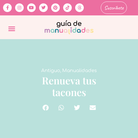
Suscríbete
Antiguo
,
Manualidades
Renueva tus
tacones