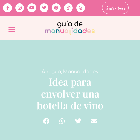
Suscríbete
Antiguo
,
Manualidades
Idea para
envolver una
botella de vino