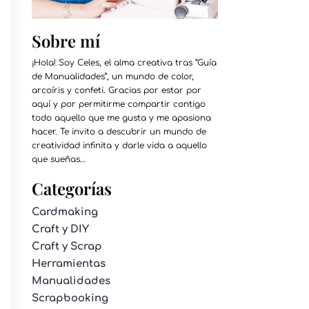
Sobre mí
¡Hola! Soy Celes, el alma creativa tras “Guía
de Manualidades”, un mundo de color,
arcoíris y confeti. Gracias por estar por
aquí y por permitirme compartir contigo
todo aquello que me gusta y me apasiona
hacer. Te invito a descubrir un mundo de
creatividad infinita y darle vida a aquello
que sueñas…
Categorías
Cardmaking
Craft y DIY
Craft y Scrap
Herramientas
Manualidades
Scrapbooking