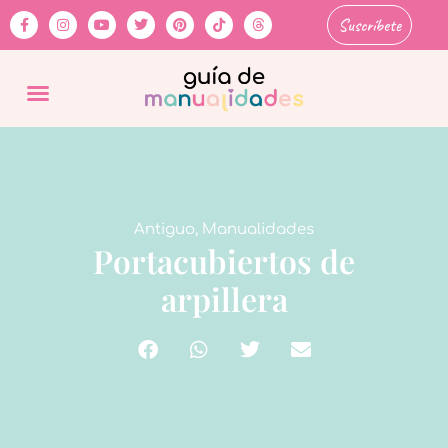
Suscríbete
Antiguo
,
Manualidades
Portacubiertos de
arpillera