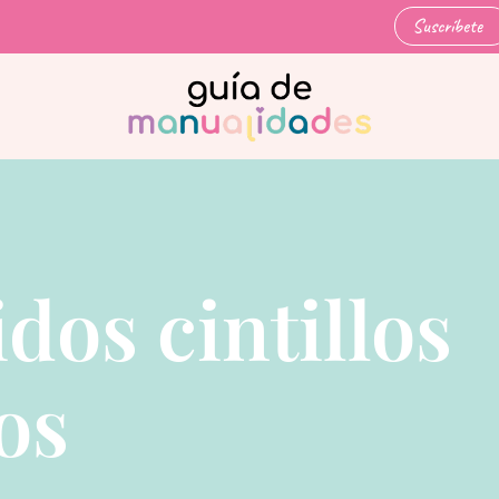
Suscríbete
dos cintillos
os