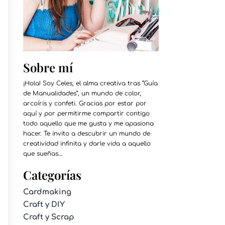
Sobre mí
¡Hola! Soy Celes, el alma creativa tras “Guía
de Manualidades”, un mundo de color,
arcoíris y confeti. Gracias por estar por
aquí y por permitirme compartir contigo
todo aquello que me gusta y me apasiona
hacer. Te invito a descubrir un mundo de
creatividad infinita y darle vida a aquello
que sueñas…
Categorías
Cardmaking
Craft y DIY
Craft y Scrap