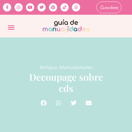
Suscríbete
Antiguo
,
Manualidades
Decoupage sobre
cds