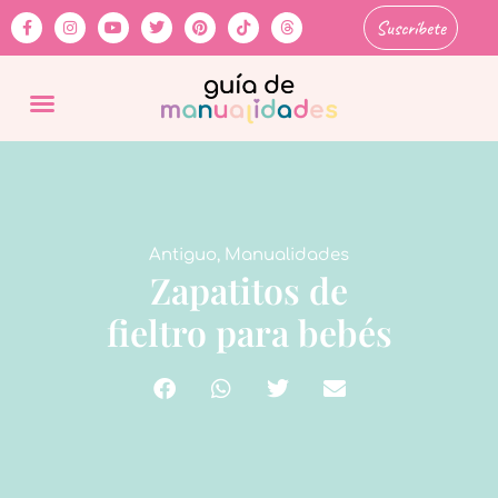
Suscríbete
Antiguo
,
Manualidades
Zapatitos de
fieltro para bebés