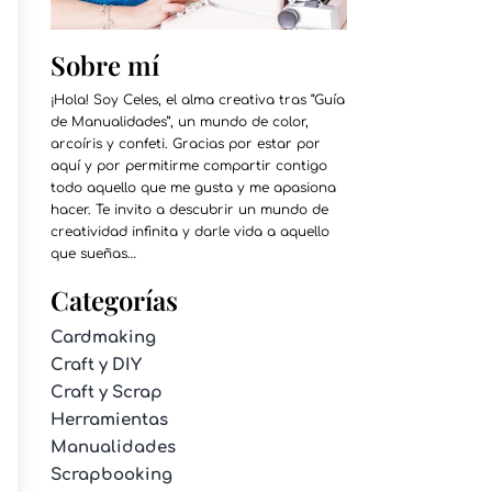
Sobre mí
¡Hola! Soy Celes, el alma creativa tras “Guía
de Manualidades”, un mundo de color,
arcoíris y confeti. Gracias por estar por
aquí y por permitirme compartir contigo
todo aquello que me gusta y me apasiona
hacer. Te invito a descubrir un mundo de
creatividad infinita y darle vida a aquello
que sueñas…
Categorías
Cardmaking
Craft y DIY
Craft y Scrap
Herramientas
Manualidades
Scrapbooking