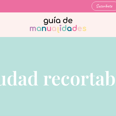
Suscríbete
udad recortab