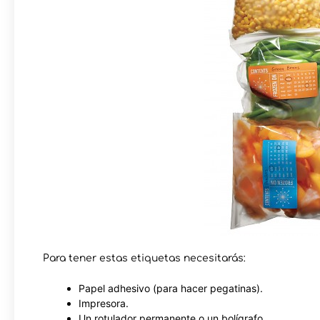
Para tener estas etiquetas necesitarás:
Papel adhesivo (para hacer pegatinas).
Impresora.
Un rotulador permanente o un bolígrafo.