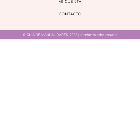
MI CUENTA
CONTACTO
© GUÍA DE MANUALIDADES, 2022 | diseño:
mintha estudio