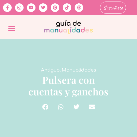
Suscríbete
Antiguo
,
Manualidades
Pulsera con
cuentas y ganchos