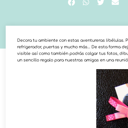
Decora tu ambiente con estas aventureras libélulas. 
refrigerador, puertas y mucho más… De esta forma deja
visible así como también podrás colgar tus fotos, di
un sencillo regalo para nuestras amigas en una reunió