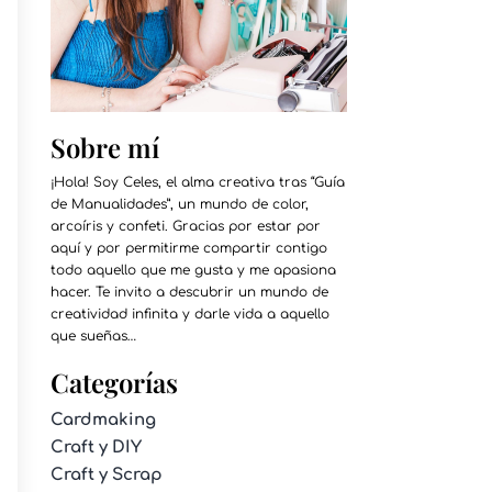
Sobre mí
¡Hola! Soy Celes, el alma creativa tras “Guía
de Manualidades”, un mundo de color,
arcoíris y confeti. Gracias por estar por
aquí y por permitirme compartir contigo
todo aquello que me gusta y me apasiona
hacer. Te invito a descubrir un mundo de
creatividad infinita y darle vida a aquello
que sueñas…
Categorías
Cardmaking
Craft y DIY
Craft y Scrap