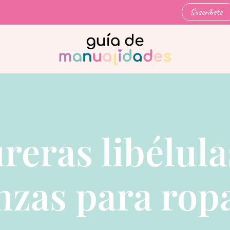
Suscríbete
reras libélula
nzas para rop