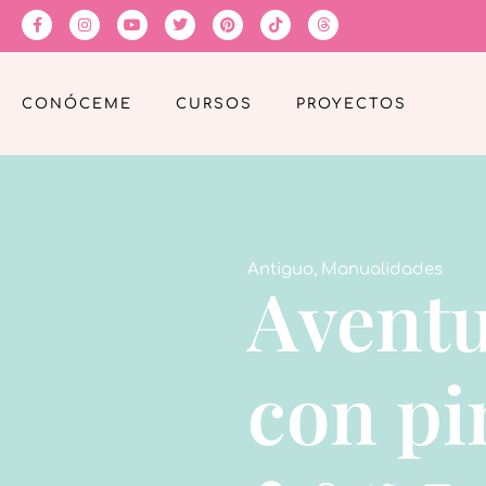
CONÓCEME
CURSOS
PROYECTOS
Antiguo
,
Manualidades
Aventu
con pi