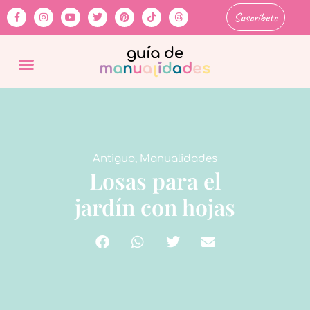
Suscríbete
Antiguo
,
Manualidades
Losas para el
jardín con hojas