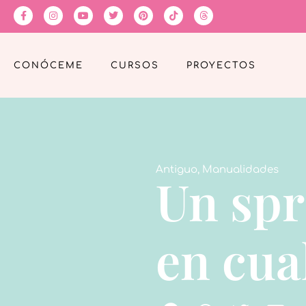
CONÓCEME
CURSOS
PROYECTOS
Antiguo
,
Manualidades
Un spr
en cua