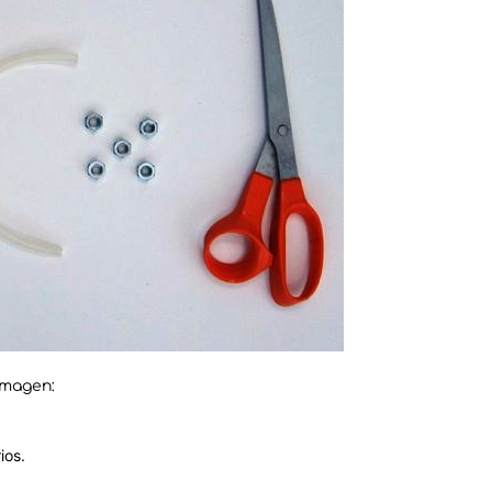
imagen:
ios.