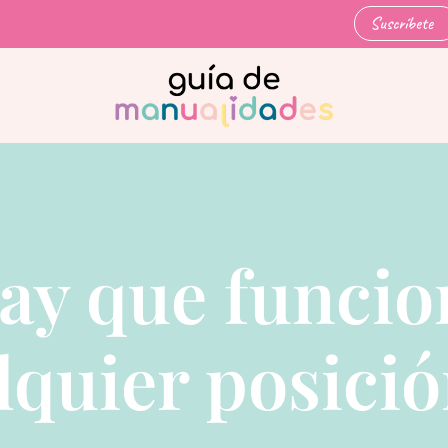
Suscríbete
ay que funcio
lquier posici