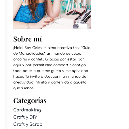
Sobre mí
¡Hola! Soy Celes, el alma creativa tras “Guía
de Manualidades”, un mundo de color,
arcoíris y confeti. Gracias por estar por
aquí y por permitirme compartir contigo
todo aquello que me gusta y me apasiona
hacer. Te invito a descubrir un mundo de
creatividad infinita y darle vida a aquello
que sueñas…
Categorías
Cardmaking
Craft y DIY
Craft y Scrap