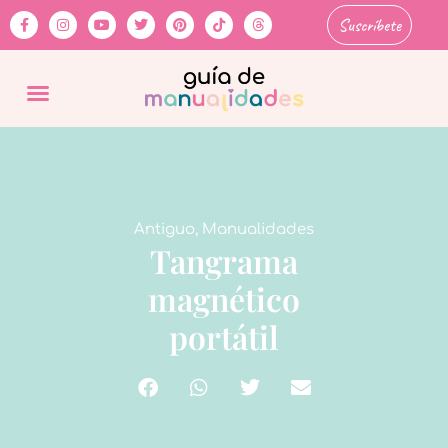
Suscríbete
Antiguo
,
Manualidades
Tangrama
magnético
portátil