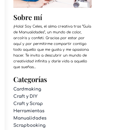
Sobre mí
¡Hola! Soy Celes, el alma creativa tras “Guía
de Manualidades”, un mundo de color,
arcoíris y confeti. Gracias por estar por
aquí y por permitirme compartir contigo
todo aquello que me gusta y me apasiona
hacer. Te invito a descubrir un mundo de
creatividad infinita y darle vida a aquello
que sueñas…
Categorías
Cardmaking
Craft y DIY
Craft y Scrap
Herramientas
Manualidades
Scrapbooking