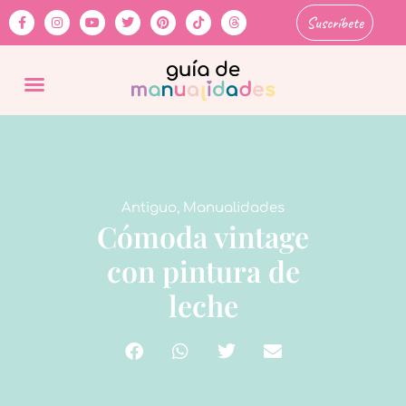
Suscríbete
Antiguo
,
Manualidades
Cómoda vintage
con pintura de
leche